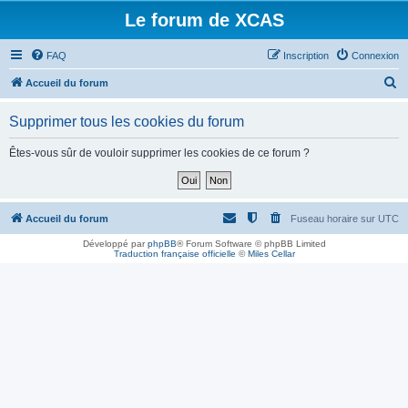
Le forum de XCAS
FAQ
Inscription
Connexion
R
Accueil du forum
e
Supprimer tous les cookies du forum
c
h
Êtes-vous sûr de vouloir supprimer les cookies de ce forum ?
e
r
c
Accueil du forum
Fuseau horaire sur
UTC
h
Développé par
phpBB
® Forum Software © phpBB Limited
Traduction française officielle
©
Miles Cellar
e
r