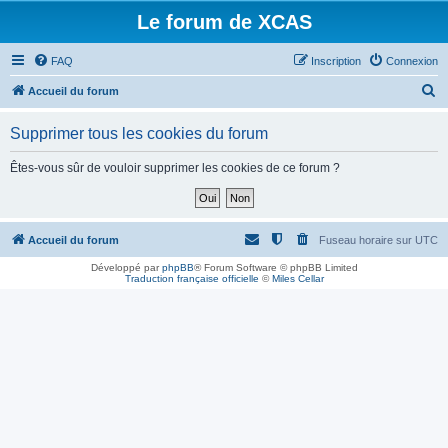
Le forum de XCAS
FAQ
Inscription
Connexion
R
Accueil du forum
e
Supprimer tous les cookies du forum
c
h
Êtes-vous sûr de vouloir supprimer les cookies de ce forum ?
e
r
c
Accueil du forum
Fuseau horaire sur
UTC
h
Développé par
phpBB
® Forum Software © phpBB Limited
Traduction française officielle
©
Miles Cellar
e
r