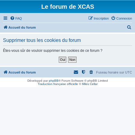
Le forum de XCAS
FAQ
Inscription
Connexion
R
Accueil du forum
e
Supprimer tous les cookies du forum
c
h
Êtes-vous sûr de vouloir supprimer les cookies de ce forum ?
e
r
c
Accueil du forum
Fuseau horaire sur
UTC
h
Développé par
phpBB
® Forum Software © phpBB Limited
Traduction française officielle
©
Miles Cellar
e
r