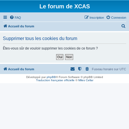
Le forum de XCAS
FAQ
Inscription
Connexion
R
Accueil du forum
e
Supprimer tous les cookies du forum
c
h
Êtes-vous sûr de vouloir supprimer les cookies de ce forum ?
e
r
c
Accueil du forum
Fuseau horaire sur
UTC
h
Développé par
phpBB
® Forum Software © phpBB Limited
Traduction française officielle
©
Miles Cellar
e
r