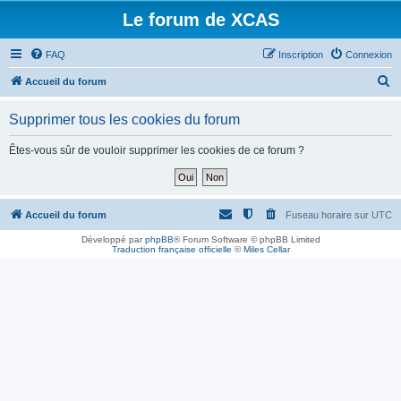
Le forum de XCAS
FAQ
Inscription
Connexion
R
Accueil du forum
e
Supprimer tous les cookies du forum
c
h
Êtes-vous sûr de vouloir supprimer les cookies de ce forum ?
e
r
c
Accueil du forum
Fuseau horaire sur
UTC
h
Développé par
phpBB
® Forum Software © phpBB Limited
Traduction française officielle
©
Miles Cellar
e
r