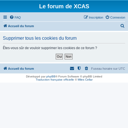
Le forum de XCAS
FAQ
Inscription
Connexion
R
Accueil du forum
e
Supprimer tous les cookies du forum
c
h
Êtes-vous sûr de vouloir supprimer les cookies de ce forum ?
e
r
c
Accueil du forum
Fuseau horaire sur
UTC
h
Développé par
phpBB
® Forum Software © phpBB Limited
Traduction française officielle
©
Miles Cellar
e
r