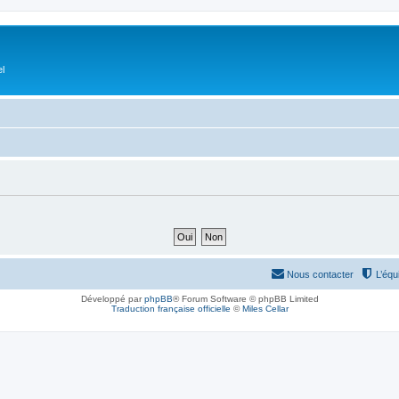
el
Nous contacter
L’équ
Développé par
phpBB
® Forum Software © phpBB Limited
Traduction française officielle
©
Miles Cellar