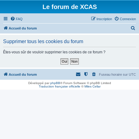
Le forum de XCAS
FAQ
Inscription
Connexion
R
Accueil du forum
e
Supprimer tous les cookies du forum
c
h
Êtes-vous sûr de vouloir supprimer les cookies de ce forum ?
e
r
c
Accueil du forum
Fuseau horaire sur
UTC
h
Développé par
phpBB
® Forum Software © phpBB Limited
Traduction française officielle
©
Miles Cellar
e
r