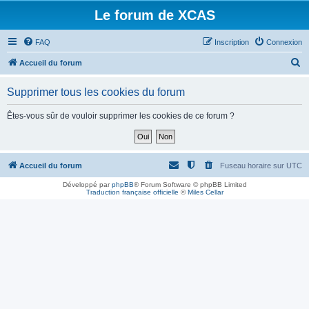
Le forum de XCAS
FAQ
Inscription
Connexion
R
Accueil du forum
e
Supprimer tous les cookies du forum
c
h
Êtes-vous sûr de vouloir supprimer les cookies de ce forum ?
e
r
c
Accueil du forum
Fuseau horaire sur
UTC
h
Développé par
phpBB
® Forum Software © phpBB Limited
Traduction française officielle
©
Miles Cellar
e
r