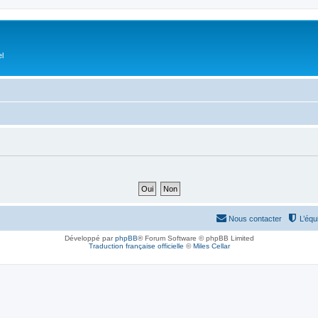
el
Nous contacter
L’équ
Développé par
phpBB
® Forum Software © phpBB Limited
Traduction française officielle
©
Miles Cellar