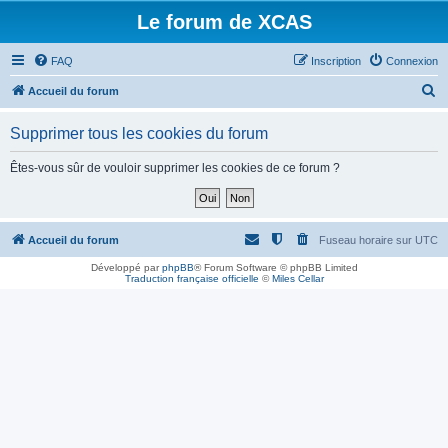
Le forum de XCAS
FAQ
Inscription
Connexion
R
Accueil du forum
e
Supprimer tous les cookies du forum
c
h
Êtes-vous sûr de vouloir supprimer les cookies de ce forum ?
e
r
c
Accueil du forum
Fuseau horaire sur
UTC
h
Développé par
phpBB
® Forum Software © phpBB Limited
Traduction française officielle
©
Miles Cellar
e
r