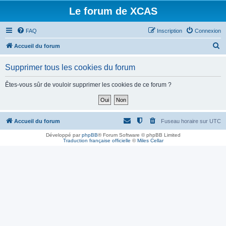
Le forum de XCAS
FAQ
Inscription
Connexion
R
Accueil du forum
e
Supprimer tous les cookies du forum
c
h
Êtes-vous sûr de vouloir supprimer les cookies de ce forum ?
e
r
c
Accueil du forum
Fuseau horaire sur
UTC
h
Développé par
phpBB
® Forum Software © phpBB Limited
Traduction française officielle
©
Miles Cellar
e
r