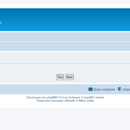
el
Nous contacter
L’équ
Développé par
phpBB
® Forum Software © phpBB Limited
Traduction française officielle
©
Miles Cellar