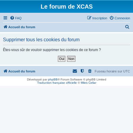
Le forum de XCAS
FAQ
Inscription
Connexion
R
Accueil du forum
e
Supprimer tous les cookies du forum
c
h
Êtes-vous sûr de vouloir supprimer les cookies de ce forum ?
e
r
c
Accueil du forum
Fuseau horaire sur
UTC
h
Développé par
phpBB
® Forum Software © phpBB Limited
Traduction française officielle
©
Miles Cellar
e
r