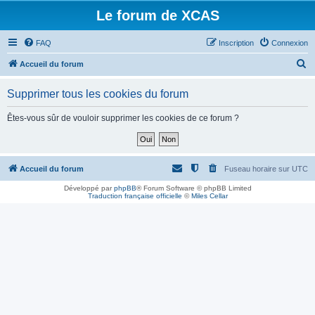
Le forum de XCAS
FAQ
Inscription
Connexion
R
Accueil du forum
e
Supprimer tous les cookies du forum
c
h
Êtes-vous sûr de vouloir supprimer les cookies de ce forum ?
e
r
c
Accueil du forum
Fuseau horaire sur
UTC
h
Développé par
phpBB
® Forum Software © phpBB Limited
Traduction française officielle
©
Miles Cellar
e
r