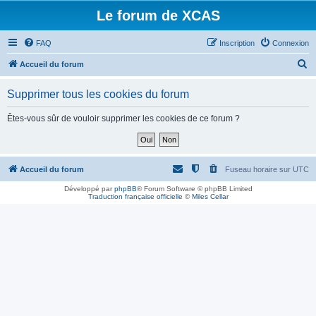
Le forum de XCAS
FAQ
Inscription
Connexion
R
Accueil du forum
e
Supprimer tous les cookies du forum
c
h
Êtes-vous sûr de vouloir supprimer les cookies de ce forum ?
e
r
c
Accueil du forum
Fuseau horaire sur
UTC
h
Développé par
phpBB
® Forum Software © phpBB Limited
Traduction française officielle
©
Miles Cellar
e
r