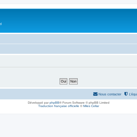
el
Nous contacter
L’équ
Développé par
phpBB
® Forum Software © phpBB Limited
Traduction française officielle
©
Miles Cellar