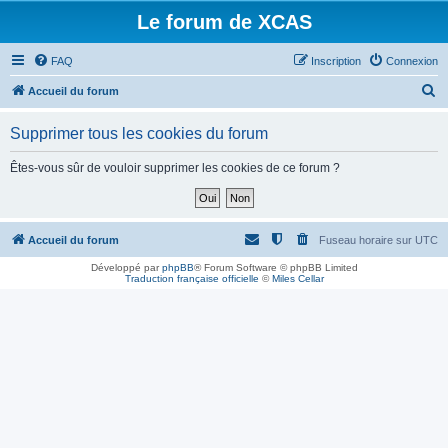
Le forum de XCAS
FAQ
Inscription
Connexion
R
Accueil du forum
e
Supprimer tous les cookies du forum
c
h
Êtes-vous sûr de vouloir supprimer les cookies de ce forum ?
e
r
c
Accueil du forum
Fuseau horaire sur
UTC
h
Développé par
phpBB
® Forum Software © phpBB Limited
Traduction française officielle
©
Miles Cellar
e
r