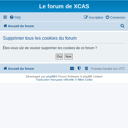
Le forum de XCAS
FAQ
Inscription
Connexion
R
Accueil du forum
e
Supprimer tous les cookies du forum
c
h
Êtes-vous sûr de vouloir supprimer les cookies de ce forum ?
e
r
c
Accueil du forum
Fuseau horaire sur
UTC
h
Développé par
phpBB
® Forum Software © phpBB Limited
Traduction française officielle
©
Miles Cellar
e
r