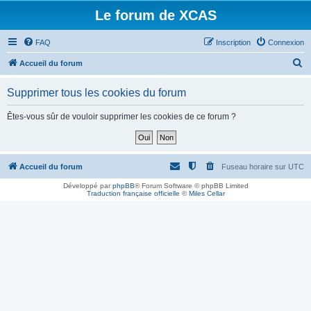
Le forum de XCAS
FAQ
Inscription
Connexion
R
Accueil du forum
e
Supprimer tous les cookies du forum
c
h
Êtes-vous sûr de vouloir supprimer les cookies de ce forum ?
e
r
c
Accueil du forum
Fuseau horaire sur
UTC
h
Développé par
phpBB
® Forum Software © phpBB Limited
Traduction française officielle
©
Miles Cellar
e
r