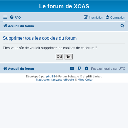
Le forum de XCAS
FAQ
Inscription
Connexion
R
Accueil du forum
e
Supprimer tous les cookies du forum
c
h
Êtes-vous sûr de vouloir supprimer les cookies de ce forum ?
e
r
c
Accueil du forum
Fuseau horaire sur
UTC
h
Développé par
phpBB
® Forum Software © phpBB Limited
Traduction française officielle
©
Miles Cellar
e
r