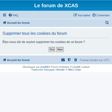
Le forum de XCAS
FAQ
Inscription
Connexion
R
Accueil du forum
e
Supprimer tous les cookies du forum
c
h
Êtes-vous sûr de vouloir supprimer les cookies de ce forum ?
e
r
c
Accueil du forum
Fuseau horaire sur
UTC
h
Développé par
phpBB
® Forum Software © phpBB Limited
Traduction française officielle
©
Miles Cellar
e
r