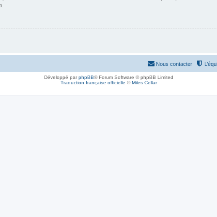
n.
Nous contacter
L’équ
Développé par
phpBB
® Forum Software © phpBB Limited
Traduction française officielle
©
Miles Cellar