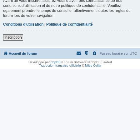
Avant de vous inscrire, assurez-vous d’avoir pris connaissance de nos
conditions d’utilisation et de notre politique de confidentialité. Veuillez
également prendre le temps de consulter attentivement toutes les règles du
forum lors de votre navigation.
Conditions d’utilisation
|
Politique de confidentialité
Inscription
Accueil du forum
Fuseau horaire sur
UTC
Développé par
phpBB
® Forum Software © phpBB Limited
Traduction française officielle
©
Miles Cellar