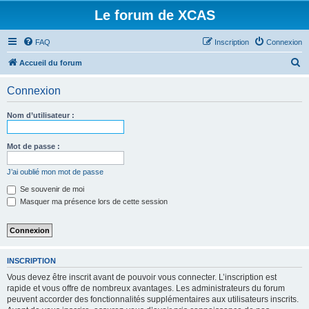
Le forum de XCAS
FAQ
Inscription
Connexion
R
Accueil du forum
e
Connexion
c
h
Nom d’utilisateur :
e
r
Mot de passe :
c
J’ai oublié mon mot de passe
h
Se souvenir de moi
e
Masquer ma présence lors de cette session
r
INSCRIPTION
Vous devez être inscrit avant de pouvoir vous connecter. L’inscription est
rapide et vous offre de nombreux avantages. Les administrateurs du forum
peuvent accorder des fonctionnalités supplémentaires aux utilisateurs inscrits.