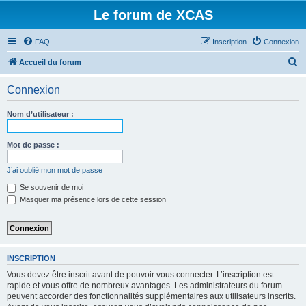
Le forum de XCAS
FAQ
Inscription
Connexion
R
Accueil du forum
e
Connexion
c
h
Nom d’utilisateur :
e
r
Mot de passe :
c
J’ai oublié mon mot de passe
h
Se souvenir de moi
e
Masquer ma présence lors de cette session
r
INSCRIPTION
Vous devez être inscrit avant de pouvoir vous connecter. L’inscription est
rapide et vous offre de nombreux avantages. Les administrateurs du forum
peuvent accorder des fonctionnalités supplémentaires aux utilisateurs inscrits.