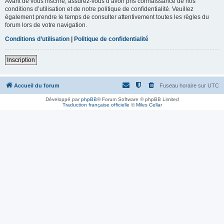
Avant de vous inscrire, assurez-vous d’avoir pris connaissance de nos
conditions d’utilisation et de notre politique de confidentialité. Veuillez
également prendre le temps de consulter attentivement toutes les règles du
forum lors de votre navigation.
Conditions d’utilisation
|
Politique de confidentialité
Inscription
Accueil du forum
Fuseau horaire sur
UTC
Développé par
phpBB
® Forum Software © phpBB Limited
Traduction française officielle
©
Miles Cellar