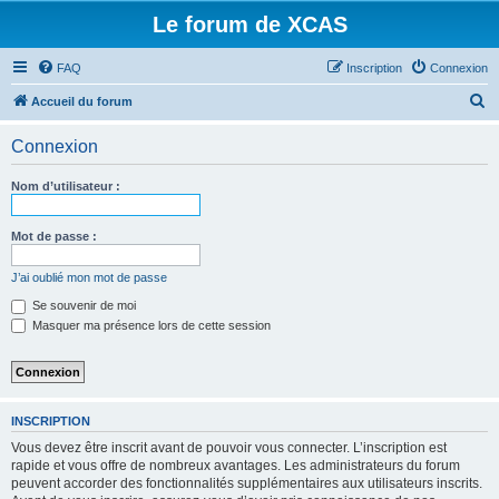
Le forum de XCAS
FAQ
Inscription
Connexion
R
Accueil du forum
e
Connexion
c
h
Nom d’utilisateur :
e
r
Mot de passe :
c
J’ai oublié mon mot de passe
h
Se souvenir de moi
e
Masquer ma présence lors de cette session
r
INSCRIPTION
Vous devez être inscrit avant de pouvoir vous connecter. L’inscription est
rapide et vous offre de nombreux avantages. Les administrateurs du forum
peuvent accorder des fonctionnalités supplémentaires aux utilisateurs inscrits.