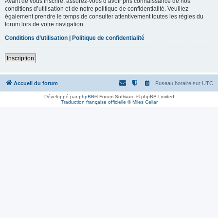
Avant de vous inscrire, assurez-vous d’avoir pris connaissance de nos
conditions d’utilisation et de notre politique de confidentialité. Veuillez
également prendre le temps de consulter attentivement toutes les règles du
forum lors de votre navigation.
Conditions d’utilisation
|
Politique de confidentialité
Inscription
Accueil du forum
Fuseau horaire sur
UTC
Développé par
phpBB
® Forum Software © phpBB Limited
Traduction française officielle
©
Miles Cellar