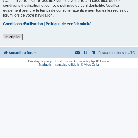
Avant de vous inscrire, assurez-vous d’avoir pris connaissance de nos
conditions d’utilisation et de notre politique de confidentialité. Veuillez
également prendre le temps de consulter attentivement toutes les règles du
forum lors de votre navigation.
Conditions d’utilisation
|
Politique de confidentialité
Inscription
Accueil du forum
Fuseau horaire sur
UTC
Développé par
phpBB
® Forum Software © phpBB Limited
Traduction française officielle
©
Miles Cellar