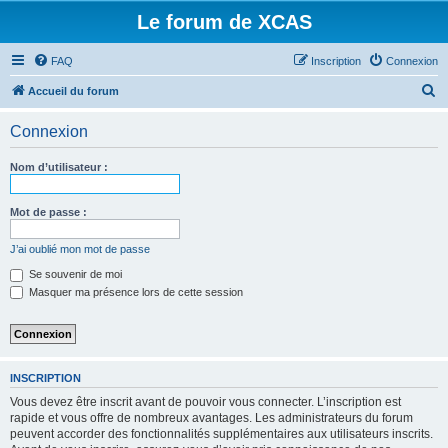
Le forum de XCAS
FAQ
Inscription
Connexion
R
Accueil du forum
e
Connexion
c
h
Nom d’utilisateur :
e
r
Mot de passe :
c
J’ai oublié mon mot de passe
h
Se souvenir de moi
e
Masquer ma présence lors de cette session
r
INSCRIPTION
Vous devez être inscrit avant de pouvoir vous connecter. L’inscription est
rapide et vous offre de nombreux avantages. Les administrateurs du forum
peuvent accorder des fonctionnalités supplémentaires aux utilisateurs inscrits.