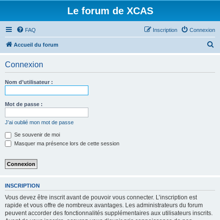
Le forum de XCAS
FAQ
Inscription
Connexion
R
Accueil du forum
e
Connexion
c
h
Nom d’utilisateur :
e
r
Mot de passe :
c
J’ai oublié mon mot de passe
h
Se souvenir de moi
e
Masquer ma présence lors de cette session
r
INSCRIPTION
Vous devez être inscrit avant de pouvoir vous connecter. L’inscription est
rapide et vous offre de nombreux avantages. Les administrateurs du forum
peuvent accorder des fonctionnalités supplémentaires aux utilisateurs inscrits.