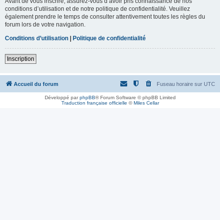
Avant de vous inscrire, assurez-vous d’avoir pris connaissance de nos
conditions d’utilisation et de notre politique de confidentialité. Veuillez
également prendre le temps de consulter attentivement toutes les règles du
forum lors de votre navigation.
Conditions d’utilisation
|
Politique de confidentialité
Inscription
Accueil du forum
Fuseau horaire sur
UTC
Développé par
phpBB
® Forum Software © phpBB Limited
Traduction française officielle
©
Miles Cellar