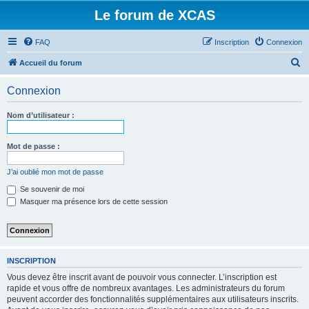
Le forum de XCAS
FAQ
Inscription
Connexion
R
Accueil du forum
e
Connexion
c
h
Nom d’utilisateur :
e
r
Mot de passe :
c
J’ai oublié mon mot de passe
h
Se souvenir de moi
e
Masquer ma présence lors de cette session
r
INSCRIPTION
Vous devez être inscrit avant de pouvoir vous connecter. L’inscription est
rapide et vous offre de nombreux avantages. Les administrateurs du forum
peuvent accorder des fonctionnalités supplémentaires aux utilisateurs inscrits.