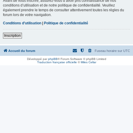
Avant de vous inscrire, assurez-vous d’avoir pris connaissance de nos
conditions d’utilisation et de notre politique de confidentialité. Veuillez
également prendre le temps de consulter attentivement toutes les règles du
forum lors de votre navigation.
Conditions d’utilisation
|
Politique de confidentialité
Inscription
Accueil du forum
Fuseau horaire sur
UTC
Développé par
phpBB
® Forum Software © phpBB Limited
Traduction française officielle
©
Miles Cellar