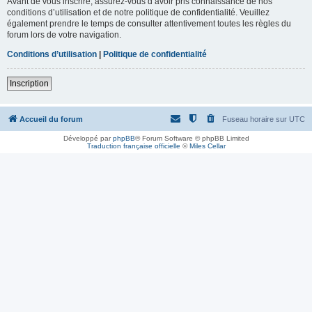
Avant de vous inscrire, assurez-vous d’avoir pris connaissance de nos
conditions d’utilisation et de notre politique de confidentialité. Veuillez
également prendre le temps de consulter attentivement toutes les règles du
forum lors de votre navigation.
Conditions d’utilisation
|
Politique de confidentialité
Inscription
Accueil du forum
Fuseau horaire sur
UTC
Développé par
phpBB
® Forum Software © phpBB Limited
Traduction française officielle
©
Miles Cellar