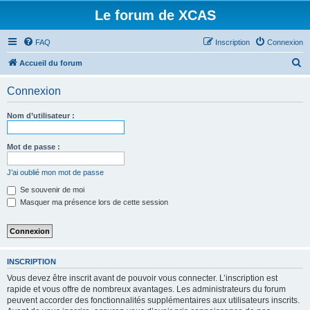
Le forum de XCAS
FAQ
Inscription
Connexion
R
Accueil du forum
e
Connexion
c
h
Nom d’utilisateur :
e
r
Mot de passe :
c
J’ai oublié mon mot de passe
h
Se souvenir de moi
e
Masquer ma présence lors de cette session
r
INSCRIPTION
Vous devez être inscrit avant de pouvoir vous connecter. L’inscription est
rapide et vous offre de nombreux avantages. Les administrateurs du forum
peuvent accorder des fonctionnalités supplémentaires aux utilisateurs inscrits.