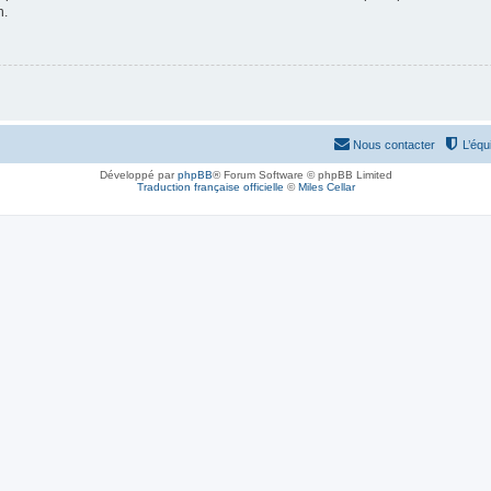
n.
Nous contacter
L’équ
Développé par
phpBB
® Forum Software © phpBB Limited
Traduction française officielle
©
Miles Cellar