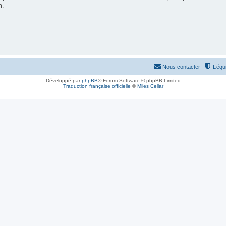
n.
Nous contacter
L’équ
Développé par
phpBB
® Forum Software © phpBB Limited
Traduction française officielle
©
Miles Cellar