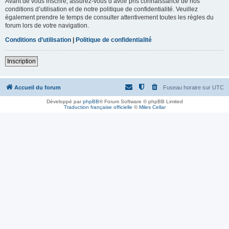
Avant de vous inscrire, assurez-vous d’avoir pris connaissance de nos
conditions d’utilisation et de notre politique de confidentialité. Veuillez
également prendre le temps de consulter attentivement toutes les règles du
forum lors de votre navigation.
Conditions d’utilisation
|
Politique de confidentialité
Inscription
Accueil du forum
Fuseau horaire sur
UTC
Développé par
phpBB
® Forum Software © phpBB Limited
Traduction française officielle
©
Miles Cellar