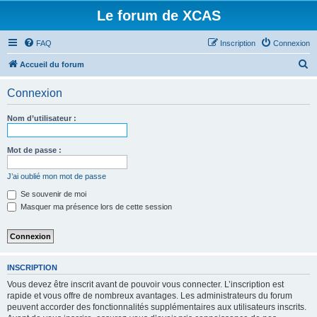
Le forum de XCAS
FAQ
Inscription
Connexion
R
Accueil du forum
e
Connexion
c
h
Nom d’utilisateur :
e
r
Mot de passe :
c
J’ai oublié mon mot de passe
h
Se souvenir de moi
e
Masquer ma présence lors de cette session
r
INSCRIPTION
Vous devez être inscrit avant de pouvoir vous connecter. L’inscription est
rapide et vous offre de nombreux avantages. Les administrateurs du forum
peuvent accorder des fonctionnalités supplémentaires aux utilisateurs inscrits.