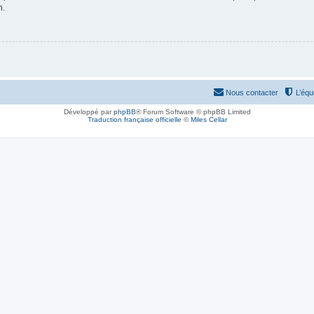
n.
Nous contacter
L’équ
Développé par
phpBB
® Forum Software © phpBB Limited
Traduction française officielle
©
Miles Cellar