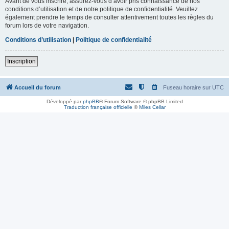
Avant de vous inscrire, assurez-vous d’avoir pris connaissance de nos
conditions d’utilisation et de notre politique de confidentialité. Veuillez
également prendre le temps de consulter attentivement toutes les règles du
forum lors de votre navigation.
Conditions d’utilisation
|
Politique de confidentialité
Inscription
Accueil du forum
Fuseau horaire sur
UTC
Développé par
phpBB
® Forum Software © phpBB Limited
Traduction française officielle
©
Miles Cellar