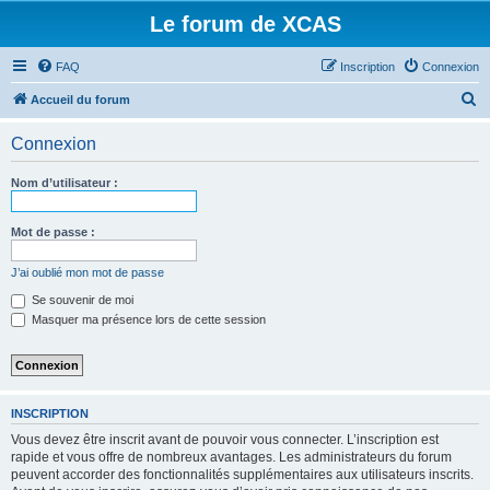
Le forum de XCAS
FAQ
Inscription
Connexion
R
Accueil du forum
e
Connexion
c
h
Nom d’utilisateur :
e
r
Mot de passe :
c
J’ai oublié mon mot de passe
h
Se souvenir de moi
e
Masquer ma présence lors de cette session
r
INSCRIPTION
Vous devez être inscrit avant de pouvoir vous connecter. L’inscription est
rapide et vous offre de nombreux avantages. Les administrateurs du forum
peuvent accorder des fonctionnalités supplémentaires aux utilisateurs inscrits.