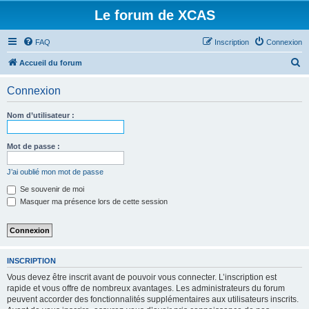
Le forum de XCAS
FAQ
Inscription
Connexion
R
Accueil du forum
e
Connexion
c
h
Nom d’utilisateur :
e
r
Mot de passe :
c
J’ai oublié mon mot de passe
h
Se souvenir de moi
e
Masquer ma présence lors de cette session
r
INSCRIPTION
Vous devez être inscrit avant de pouvoir vous connecter. L’inscription est
rapide et vous offre de nombreux avantages. Les administrateurs du forum
peuvent accorder des fonctionnalités supplémentaires aux utilisateurs inscrits.