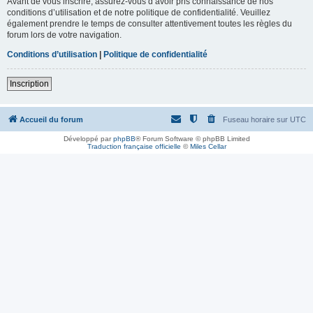
Avant de vous inscrire, assurez-vous d’avoir pris connaissance de nos
conditions d’utilisation et de notre politique de confidentialité. Veuillez
également prendre le temps de consulter attentivement toutes les règles du
forum lors de votre navigation.
Conditions d’utilisation
|
Politique de confidentialité
Inscription
Accueil du forum
Fuseau horaire sur
UTC
Développé par
phpBB
® Forum Software © phpBB Limited
Traduction française officielle
©
Miles Cellar