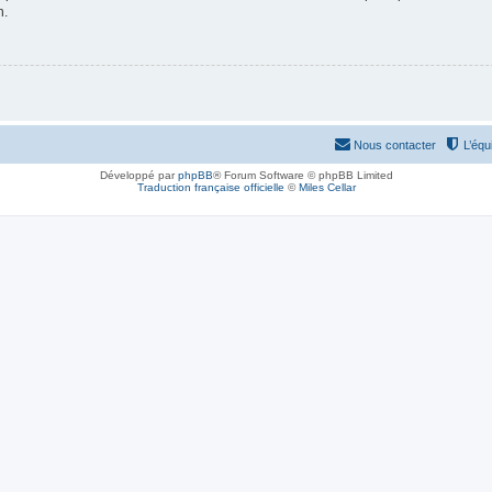
n.
Nous contacter
L’équ
Développé par
phpBB
® Forum Software © phpBB Limited
Traduction française officielle
©
Miles Cellar