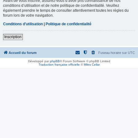
Avant de vous inscrire, assurez-vous d’avoir pris connaissance de nos
conditions d’utilisation et de notre politique de confidentialité. Veuillez
également prendre le temps de consulter attentivement toutes les règles du
forum lors de votre navigation.
Conditions d’utilisation
|
Politique de confidentialité
Inscription
Accueil du forum
Fuseau horaire sur
UTC
Développé par
phpBB
® Forum Software © phpBB Limited
Traduction française officielle
©
Miles Cellar