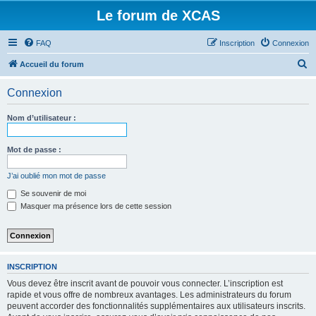
Le forum de XCAS
FAQ
Inscription
Connexion
R
Accueil du forum
e
Connexion
c
h
Nom d’utilisateur :
e
r
Mot de passe :
c
J’ai oublié mon mot de passe
h
Se souvenir de moi
e
Masquer ma présence lors de cette session
r
INSCRIPTION
Vous devez être inscrit avant de pouvoir vous connecter. L’inscription est
rapide et vous offre de nombreux avantages. Les administrateurs du forum
peuvent accorder des fonctionnalités supplémentaires aux utilisateurs inscrits.