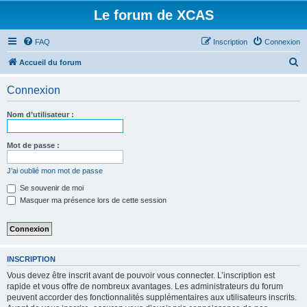
Le forum de XCAS
FAQ
Inscription
Connexion
R
Accueil du forum
e
Connexion
c
h
Nom d’utilisateur :
e
r
Mot de passe :
c
J’ai oublié mon mot de passe
h
Se souvenir de moi
e
Masquer ma présence lors de cette session
r
INSCRIPTION
Vous devez être inscrit avant de pouvoir vous connecter. L’inscription est
rapide et vous offre de nombreux avantages. Les administrateurs du forum
peuvent accorder des fonctionnalités supplémentaires aux utilisateurs inscrits.