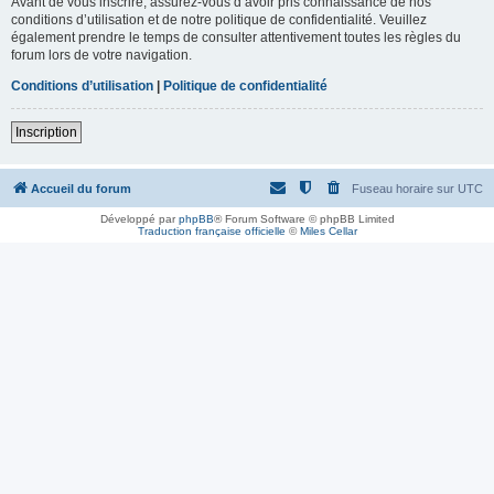
Avant de vous inscrire, assurez-vous d’avoir pris connaissance de nos
conditions d’utilisation et de notre politique de confidentialité. Veuillez
également prendre le temps de consulter attentivement toutes les règles du
forum lors de votre navigation.
Conditions d’utilisation
|
Politique de confidentialité
Inscription
Accueil du forum
Fuseau horaire sur
UTC
Développé par
phpBB
® Forum Software © phpBB Limited
Traduction française officielle
©
Miles Cellar