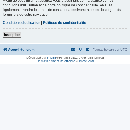
Avant de vous inscrire, assurez-vous d’avoir pris connaissance de nos
conditions d’utilisation et de notre politique de confidentialité. Veuillez
également prendre le temps de consulter attentivement toutes les règles du
forum lors de votre navigation.
Conditions d’utilisation
|
Politique de confidentialité
Inscription
Accueil du forum
Fuseau horaire sur
UTC
Développé par
phpBB
® Forum Software © phpBB Limited
Traduction française officielle
©
Miles Cellar