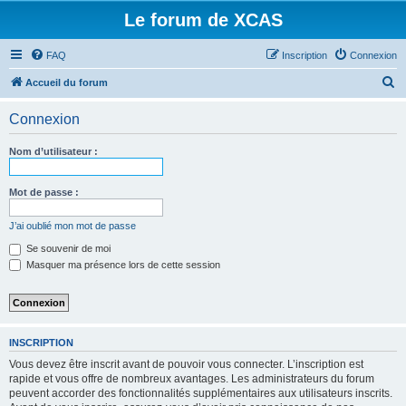
Le forum de XCAS
FAQ
Inscription
Connexion
R
Accueil du forum
e
Connexion
c
h
Nom d’utilisateur :
e
r
Mot de passe :
c
J’ai oublié mon mot de passe
h
Se souvenir de moi
e
Masquer ma présence lors de cette session
r
INSCRIPTION
Vous devez être inscrit avant de pouvoir vous connecter. L’inscription est
rapide et vous offre de nombreux avantages. Les administrateurs du forum
peuvent accorder des fonctionnalités supplémentaires aux utilisateurs inscrits.