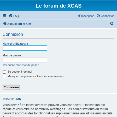
Le forum de XCAS
FAQ
Inscription
Connexion
R
Accueil du forum
e
Connexion
c
h
Nom d’utilisateur :
e
r
Mot de passe :
c
J’ai oublié mon mot de passe
h
Se souvenir de moi
e
Masquer ma présence lors de cette session
r
INSCRIPTION
Vous devez être inscrit avant de pouvoir vous connecter. L’inscription est
rapide et vous offre de nombreux avantages. Les administrateurs du forum
peuvent accorder des fonctionnalités supplémentaires aux utilisateurs inscrits.