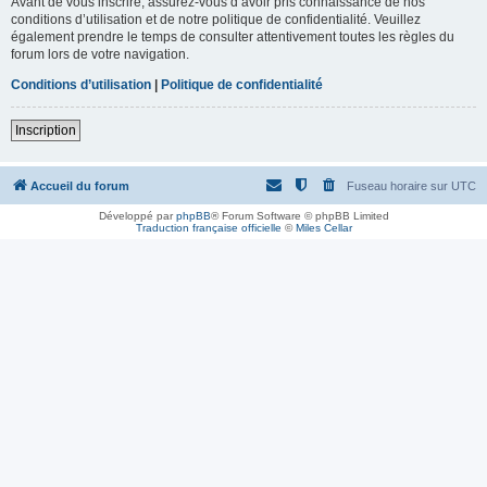
Avant de vous inscrire, assurez-vous d’avoir pris connaissance de nos
conditions d’utilisation et de notre politique de confidentialité. Veuillez
également prendre le temps de consulter attentivement toutes les règles du
forum lors de votre navigation.
Conditions d’utilisation
|
Politique de confidentialité
Inscription
Accueil du forum
Fuseau horaire sur
UTC
Développé par
phpBB
® Forum Software © phpBB Limited
Traduction française officielle
©
Miles Cellar