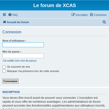
Le forum de XCAS
FAQ
Inscription
Connexion
R
Accueil du forum
e
Connexion
c
h
Nom d’utilisateur :
e
r
Mot de passe :
c
J’ai oublié mon mot de passe
h
Se souvenir de moi
e
Masquer ma présence lors de cette session
r
INSCRIPTION
Vous devez être inscrit avant de pouvoir vous connecter. L’inscription est
rapide et vous offre de nombreux avantages. Les administrateurs du forum
peuvent accorder des fonctionnalités supplémentaires aux utilisateurs inscrits.