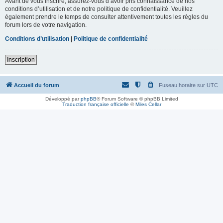
Avant de vous inscrire, assurez-vous d’avoir pris connaissance de nos
conditions d’utilisation et de notre politique de confidentialité. Veuillez
également prendre le temps de consulter attentivement toutes les règles du
forum lors de votre navigation.
Conditions d’utilisation
|
Politique de confidentialité
Inscription
Accueil du forum
Fuseau horaire sur
UTC
Développé par
phpBB
® Forum Software © phpBB Limited
Traduction française officielle
©
Miles Cellar