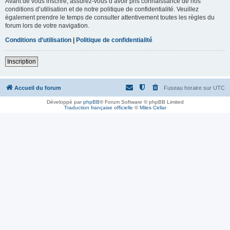
Avant de vous inscrire, assurez-vous d’avoir pris connaissance de nos
conditions d’utilisation et de notre politique de confidentialité. Veuillez
également prendre le temps de consulter attentivement toutes les règles du
forum lors de votre navigation.
Conditions d’utilisation
|
Politique de confidentialité
Inscription
Accueil du forum
Fuseau horaire sur
UTC
Développé par
phpBB
® Forum Software © phpBB Limited
Traduction française officielle
©
Miles Cellar