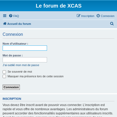
Le forum de XCAS
FAQ
Inscription
Connexion
R
Accueil du forum
e
Connexion
c
h
Nom d’utilisateur :
e
r
Mot de passe :
c
J’ai oublié mon mot de passe
h
Se souvenir de moi
e
Masquer ma présence lors de cette session
r
INSCRIPTION
Vous devez être inscrit avant de pouvoir vous connecter. L’inscription est
rapide et vous offre de nombreux avantages. Les administrateurs du forum
peuvent accorder des fonctionnalités supplémentaires aux utilisateurs inscrits.