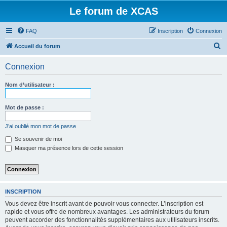
Le forum de XCAS
FAQ
Inscription
Connexion
R
Accueil du forum
e
Connexion
c
h
Nom d’utilisateur :
e
r
Mot de passe :
c
J’ai oublié mon mot de passe
h
Se souvenir de moi
e
Masquer ma présence lors de cette session
r
INSCRIPTION
Vous devez être inscrit avant de pouvoir vous connecter. L’inscription est
rapide et vous offre de nombreux avantages. Les administrateurs du forum
peuvent accorder des fonctionnalités supplémentaires aux utilisateurs inscrits.