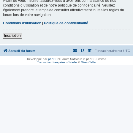
Avant de vous inscrire, assurez-vous d’avoir pris connaissance de nos
conditions d’utilisation et de notre politique de confidentialité. Veuillez
également prendre le temps de consulter attentivement toutes les règles du
forum lors de votre navigation.
Conditions d’utilisation
|
Politique de confidentialité
Inscription
Accueil du forum
Fuseau horaire sur
UTC
Développé par
phpBB
® Forum Software © phpBB Limited
Traduction française officielle
©
Miles Cellar