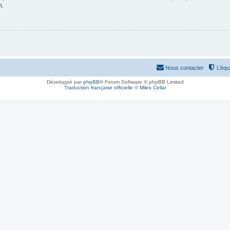
n.
Nous contacter
L’équ
Développé par
phpBB
® Forum Software © phpBB Limited
Traduction française officielle
©
Miles Cellar