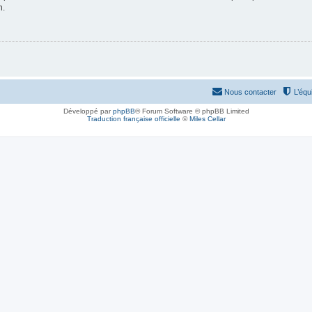
n.
Nous contacter
L’équ
Développé par
phpBB
® Forum Software © phpBB Limited
Traduction française officielle
©
Miles Cellar