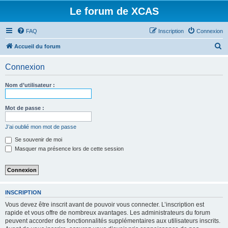
Le forum de XCAS
FAQ
Inscription
Connexion
R
Accueil du forum
e
Connexion
c
h
Nom d’utilisateur :
e
r
Mot de passe :
c
J’ai oublié mon mot de passe
h
Se souvenir de moi
e
Masquer ma présence lors de cette session
r
INSCRIPTION
Vous devez être inscrit avant de pouvoir vous connecter. L’inscription est
rapide et vous offre de nombreux avantages. Les administrateurs du forum
peuvent accorder des fonctionnalités supplémentaires aux utilisateurs inscrits.