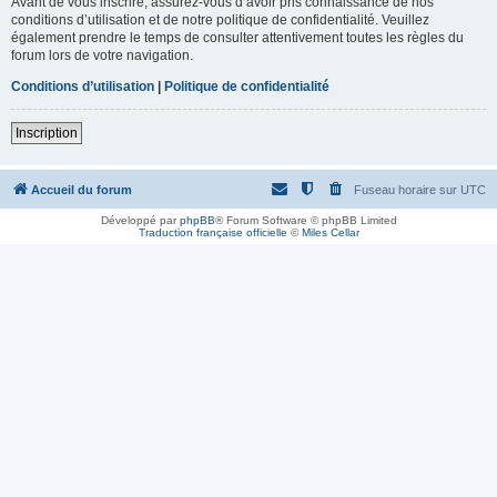
Avant de vous inscrire, assurez-vous d’avoir pris connaissance de nos
conditions d’utilisation et de notre politique de confidentialité. Veuillez
également prendre le temps de consulter attentivement toutes les règles du
forum lors de votre navigation.
Conditions d’utilisation
|
Politique de confidentialité
Inscription
Accueil du forum
Fuseau horaire sur
UTC
Développé par
phpBB
® Forum Software © phpBB Limited
Traduction française officielle
©
Miles Cellar