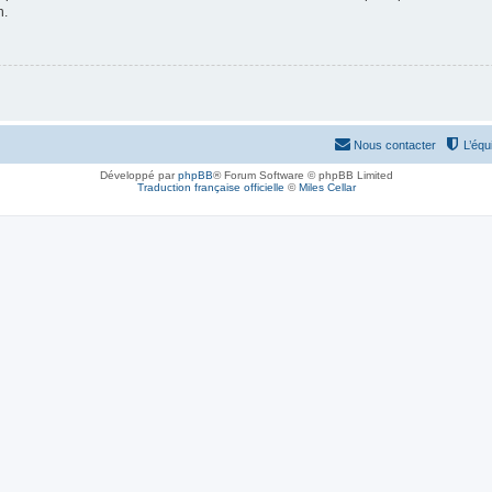
n.
Nous contacter
L’équ
Développé par
phpBB
® Forum Software © phpBB Limited
Traduction française officielle
©
Miles Cellar