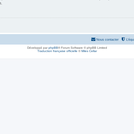
n.
Nous contacter
L’équ
Développé par
phpBB
® Forum Software © phpBB Limited
Traduction française officielle
©
Miles Cellar