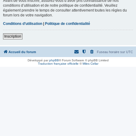
Avant de vous inscrire, assurez-vous d’avoir pris connaissance de nos
conditions d’utilisation et de notre politique de confidentialité. Veuillez
également prendre le temps de consulter attentivement toutes les règles du
forum lors de votre navigation.
Conditions d’utilisation
|
Politique de confidentialité
Inscription
Accueil du forum
Fuseau horaire sur
UTC
Développé par
phpBB
® Forum Software © phpBB Limited
Traduction française officielle
©
Miles Cellar