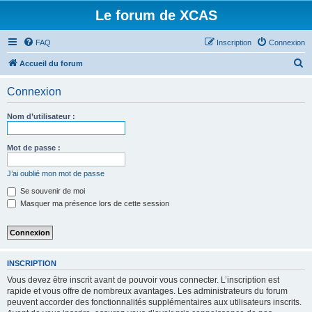
Le forum de XCAS
FAQ
Inscription
Connexion
R
Accueil du forum
e
Connexion
c
h
Nom d’utilisateur :
e
r
Mot de passe :
c
J’ai oublié mon mot de passe
h
Se souvenir de moi
e
Masquer ma présence lors de cette session
r
INSCRIPTION
Vous devez être inscrit avant de pouvoir vous connecter. L’inscription est
rapide et vous offre de nombreux avantages. Les administrateurs du forum
peuvent accorder des fonctionnalités supplémentaires aux utilisateurs inscrits.